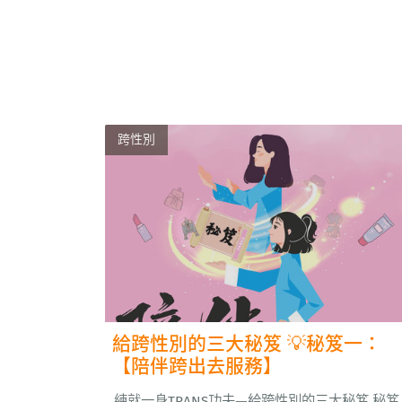
伸，...
跨性別
給跨性別的三大秘笈 💡秘笈一：
【陪伴跨出去服務】
練就一身TRANS功夫—給跨性別的三大秘笈 秘笈