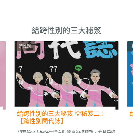
給跨性別的三大秘笈
跨性別
給跨性別的三大秘笈 💡秘笈二：
【跨性別問代誌】
想要跨出去好好生活有時候真的很艱難，尤其是遇