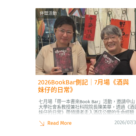
伴盟活動
2026BookBar側記│7月場《酒與
妹仔的日常》
七月場「帶一本書來Book Bar」活動，邀請中山
大學社會系教授兼社科院院長陳美華，透過《酒
妹仔的日常》帶領讀者走入酒店公關的生命經驗
討論性工作與陪侍業的多重面向，活動由伴盟創
2026/07/
Read More
理事長許秀雯律師擔任主持。從公關與家人的情
關係、性產業的變遷與勞動樣態，到疫情衝擊與
位平台興起如何影響性工作者的生計，討論一路