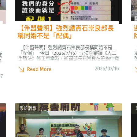
【伴盟聲明】強烈譴責石崇良部長
稱同婚不是「配偶」
【伴盟聲明】強烈譴責石崇良部長稱同婚不是
「配偶」 今日（2026/7/16）立法院審議《人工
務
生殖法》修正草案時，衛福部長石崇良在答詢中竟
0
然脫口說出：「司法院釋字的概念，那個不叫配
2026/07/16
Read More
偶，因為它叫做『結合關係』」。此言一出，立即
rU4/
引發同志群體強烈譁然與憤慨。伴盟必須嚴肅指
17
國
出：石部長的發言絕非一時口誤，而是...
最新消息