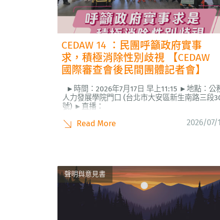
CEDAW 14 ：民團呼籲政府實事
求，積極消除性別歧視 【CEDAW
國際審查會後民間團體記者會】
►時間：2026年7月17日 早上11:15 ►地點：公
人力發展學院門口 (台北市大安區新生南路三段3
號) ►直播：
https://www.facebook.com/share/v/18xfHuC
2026/07/
Read More
消除對婦女一切形式歧視公約（CEDAW）第5次
家報告國際審查於今早（7/17）公布結論...
聲明與意見書