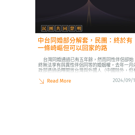
中台同婚部分解套，民團：終於有
一條崎嶇但可以回家的路
台灣同婚通過已有五年餘，然而同性伴侶卻始
終無法享有與異性伴侶同等的婚姻權，去年一月
政部透過函釋開放台灣與外國人（中國除外，但
包含港澳人民）登記同婚，卻未開放台灣與中國
2024/09/
Read More
（簡稱：中台），以及兩個外國人其中一方來自
婚未合法國家（簡稱：兩外）的同婚登記；今日
委會宣布未來將承認台灣與中國籍同性伴侶在第
三...