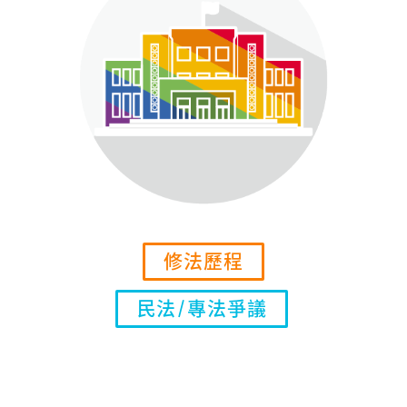
修法歷程
民法/專法爭議