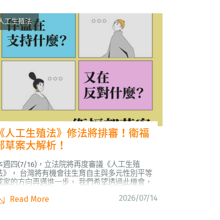
人工生殖法
《人工生殖法》修法將排審！衛福
部草案大解析！
本週四(7/16)，立法院將再度審議《人工生殖
法》， 台灣將有機會往生育自主與多元性別平等
成家的方向再邁進一步， 我們希望透過此機會，
和大家說說： 「人工生殖草案，伴盟支持什麼、
2026/07/14
Read More
又反對什麼」？ ─ ⭕【伴盟支持什麼？】 我們支
持衛福部的兩大方向— 1️⃣必須使用自己或配偶的
宮 2️⃣...