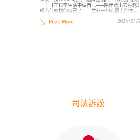
一：【在日常生活中做自己——陪伴跨出去服務
成為什麼樣的自己？ ——並非一句心靈上的宣示
而是必須踏出一步，又一步，去實踐，去探索的
2024/01/
Read More
程。 以自己認同的性別樣貌適應日常生活，是許
多跨性別者所面臨的難題。因此2023年伴盟首度
推出「陪伴跨出去服務」，希...
司法訴訟