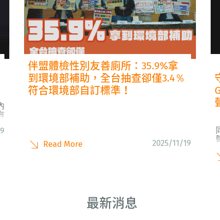
伴盟體檢性別友善廁所：35.9%拿
到環境部補助，全台抽查卻僅3.4％
符合環境部自訂標準！
內
有
19
同
陸
2025/11/19
Read More
最新消息