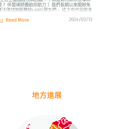
題？ 伴盟律師團給你助力！ 我們長期以來開辦免
費法律諮詢服務給LGBTI朋友們， 這之中也協助多
位跨性別當事人處理歧視問題， 包括雇主的惡意
2024/03/12
Read More
解雇、被迫出櫃、被迫使用特定/不符合性別認同
的廁所等， 我們將提供專業的法律協助與建議，
陪你對抗社會的歧視。...
地方進展