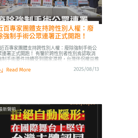
近百專家團體支持跨性別人權：廢
除強制手術公眾連署正式開跑！
近百專家團體支持跨性別人權：廢除強制手術公
眾連署正式開跑！ 有鑒於跨性別者性別肯認取消
強制手術要件持續受到國家漠視，台灣伴侶權益推
動聯盟邀請重要的團體與社會領袖，共同發起「停
2025/08/13
Read More
止將強制手術作為性別變更的必要條件──還給跨
性別者性別自主決定權」連署行動。今（8/13）
於台北召開記者會，正式公布本次連署的共同發...
最新聲明