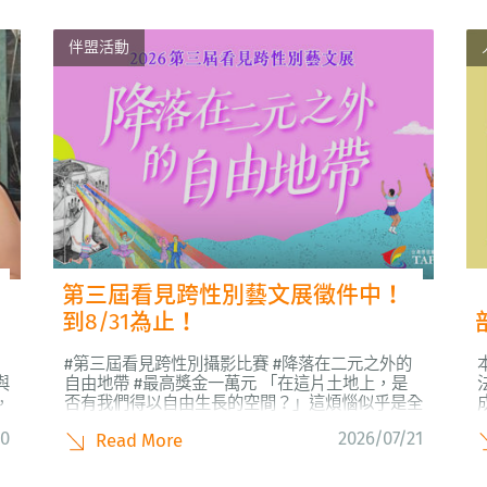
伴盟活動
第三屆看見跨性別藝文展徵件中！
到8/31為止！
#第三屆看見跨性別攝影比賽 #降落在二元之外的
與
自由地帶 #最高獎金一萬元 「在這片土地上，是
，
否有我們得以自由生長的空間？」這煩惱似乎是全
會
人類共有的。 我們都曾在意他人的眼光，不確定
30
2026/07/21
Read More
感
卸下社會期待後，是否還有一個能安穩接住自己的
數
位置，需要一個好好呼吸的自由空間。 在過往的
延
攝影比賽中，我們透過鏡頭看見跨...
子