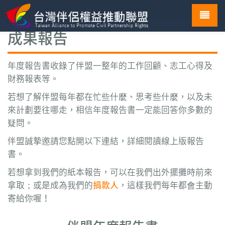
Toggl
navig
成果報告
年度報告書收錄了伴盟一整年的工作回顧、志工心得及
財務報表等。
若想了解伴盟每年都在忙些什麼、思考些什麼，以及未
來計劃要往哪走，相信年度報告書一定能回答你多數的
疑問。
伴盟誠摯邀請您點開以下連結，詳細閱讀線上版報告
書。
若想拿到我們的紙本報告，可以在我們出外擺攤時前來
拿取；或是成為我們的
捐款人
，這樣我們每年都會主動
寄給你喔！