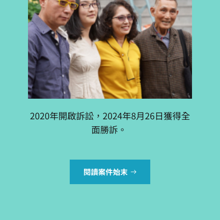
2020年開啟訴訟，2024年8月26日獲得全
面勝訴。 
閱讀案件始末