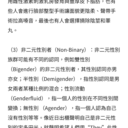
用雌性激素刺激乳房發育與豐厚皮下脂肪，也有
些人會進行臉部整型手術讓面貌更陰柔、聲帶手
術拉高嗓音，最後也有人會選擇摘除陰莖和睪
丸。
（3）非二元性別者（Non-Binary）：非二元性別
族群可能有不同的認同，例如
雙性別
（Bigender）的非二元性別者，其性別認同亦男
亦女
；半性別（Demigender），指性別認同是男
女兩者某種比例的混合；性別流動 
（Genderfluid），指一個人的性別在不同性別間
變換；無性別 （Agender），指一個人認為自己
沒有性別等等。像近日出櫃聲明自己是非二元性
別的宇多田光，就聲明希望人們用“They”此性