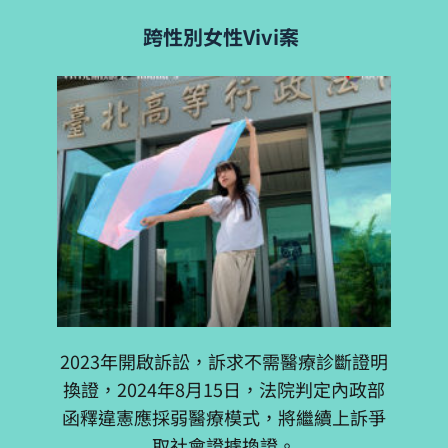
跨性別女性Vivi案
2023年開啟訴訟，訴求不需醫療診斷證明
換證，2024年8月15日，法院判定內政部
函釋違憲應採弱醫療模式，將繼續上訴爭
取社會證據換證。