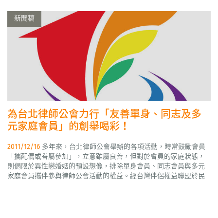
新聞稿
為台北律師公會力行「友善單身、同志及多
元家庭會員」的創舉喝彩！
2011/12/16
多年來，台北律師公會舉辦的各項活動，時常鼓勵會員
「攜配偶或眷屬參加」，立意雖屬良善，但對於會員的家庭狀態，
則侷限於異性戀婚姻的預設想像，排除單身會員、同志會員與多元
家庭會員攜伴參與律師公會活動的權益。經台灣伴侶權益聯盟於民
國100年8月29號以伴字第001號函（附件1）請求改善，台北律師公
會即從善如流，予以改善，並由尤美女理事長於100年11月29日正式
函覆伴侶盟（附件2），明白揭示「於辦理各項...