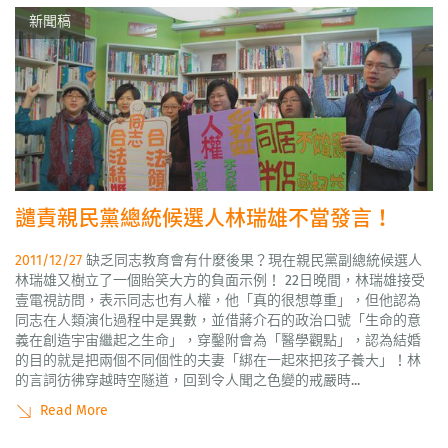
新聞稿
譴責親民黨總統候選人林瑞雄不當發言！
2011/12/27
缺乏同志教育會有什麼後果？現在親民黨副總統候選人
林瑞雄又樹立了一個貽笑大方的負面示例！ 22日晚間，林瑞雄接受
壹電視訪問，表示同志也有人權，他「真的很想尊重」，但他認為
同志在人類演化過程中是異數，並借蔣介石的政治口號「生命的意
義在創造宇宙繼起之生命」，穿鑿附會為「醫學觀點」，認為結婚
的目的就是把兩個不同個性的夫妻「綁在一起來把孩子養大」！林
的言詞彷彿穿越時空隧道，回到令人聞之色變的戒嚴時...
Read More