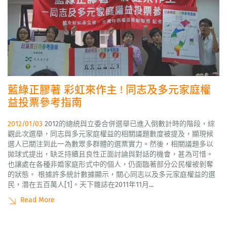
藍綠正膠著 彩虹來作主 ! 同志及多元家庭權
益投票參考指南
2012/01/03
2012的總統與立委合併選舉已進入倒數計時的階段，綜
觀此次選舉，同志與多元家庭權益的相關議題數度被提及，顯現候
選人已關注到此一為數眾多群體的選票實力。然後，相關議題多以
拋球式提出，缺乏持續且良性正面討論與對話的機會，甚為可惜。
也讓處在各種非婚家庭形式中的個人，仍面臨著部分公民權被剝奪
的狀態。 根據許多統計數據顯示，關心同志以及多元家庭權益的選
民，潛在五百萬人[1]。天下雜誌在2011年11月...
Read More