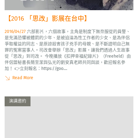
【2016 「思改」影展在台中】
2016/04/27
六部影片，六個故事，主角是制度下無奈服從的員警、
是充滿恐懼被體罰的少年、是被迫淪為性工作者的少女、是為伴侶
爭取權益的同志、是原諒殺害孩子兇手的母親、是不斷證明自己無
罪的冤案當事人。司改會舉辦「思改」影展，讓我們透過人生故事
從「思改」到司改。 今晚播放《扣押幸福紀錄片》（Freeheld）由
伴侶盟秘書長簡至潔與弘光的劉安真老師共同與談，歡迎報名參
加！ 👉立刻報名：https://goo....
Read More
演講邀約