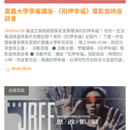
嘉義大學學權講座-《扣押幸福》電影放映座
談會
2016/04/28
看過艾倫佩姬跟茱莉安摩爾演的扣押幸福？ 但你一定沒
看過將當時事件完整紀錄下來的《扣押幸福》紀錄片！ 下週一伴侶
盟秘書長簡至潔將於嘉義大學新民校區， 晚上19:00-21:30，與您分
享愛與正義。 活動頁面 ● 活動主題：學權講座-《扣押幸福》電
影放映座談會 ● 活動內容：播放「扣押幸福」搭配座談，時間約2
小時，內容會包括：導讀扣押幸福、台灣同性伴侶與多元家庭的處...
Read More
出席與談