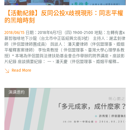
【活動紀錄】反同公投X歧視現形：同志平權
的黑暗時刻
2018/06/15
日期：2018年6月7日（四) 19:00-21:00 地點：左轉有書x
慕哲咖啡地下沙龍（台北市中正區紹興北街3號） 主持人：謝孟釗律
師（伴侶盟律師團成員） 與談人： 潘天慶律師（伴侶盟理事、婚姻
平權釋憲案律師） 李怡青教授（ 伴侶盟理事、臺灣大學心理學系教
授) ＊本場為伴侶盟與法律扶助基金會合作舉辦的跨界講座。座談影
片紀錄 座談摘要紀錄： 一、潘天慶（伴侶盟理事、婚姻平權釋...
Read More
演講邀約