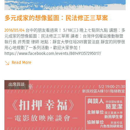
多元成家的想像藍圖：民法修正三草案
2016/05/04
台中的朋友看過來！ 5/18(三) 晚上七點到九點 講題：多
元成家的想像藍圖：民法修正三草案 講者：台灣伴侶權益推動聯盟
執行長 許秀雯 律師 地點：靜宜大學任垣205實習法庭 靜宜的同學很
用心地規劃了一系列活動，歡迎大家參加！
https://www.facebook.com/events/861491357295017/
Read More
出席與談