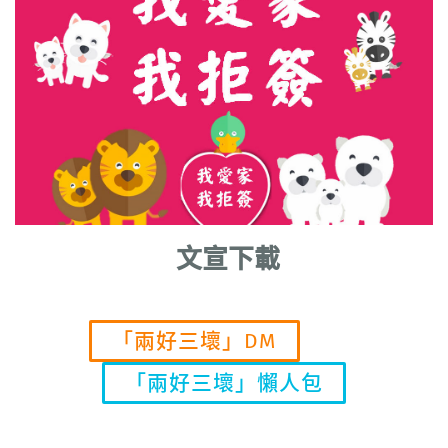
文宣下載
「兩好三壞」DM
「兩好三壞」懶人包