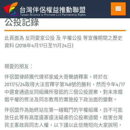
Toggl
navig
公投記錄
此頁面為 反同愛家公投 及 平權公投 等宣傳期間之歷史
資料 (2018年4月17日至11月24日)
親愛的朋友：
伴侶盟律師團代理祁家威大哥聲請釋憲，終於在
2017/5/24取得大法官釋字第748號的勝利，然而今年4/17
中選會通過反同組織所發起的三個公投提案，對未來婚
姻平權的修法及同志教育的實施投下政治面的變數。
伴侶盟作為始終站在第一線戰鬥的平權組織，自不可能
放任此等有高度違憲違法疑慮的公投案過關，戕害台灣
民主憲政與同志人權，以下謹以此信簡短向大家說明，