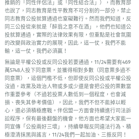
推銷的「同性伴侶法」或「同性結合法」），而教育部
也說了，同志教育是性平教育不可分割的一部分，禁止
同志教育公投就算通過也窒礙難行。然而我們知道，反
同三公投從來就是「醉翁之意不在酒」，他們也知道公
投就算通過，實際的法律效果有限，但重點是社會氛圍
的改變與政治實力的展現，因此，這一仗，我們不能
輸，這一仗，我們必須贏！
無論是平權公投或反同公投若要通過，11/24需要有469
萬5748人投下同意票，並獲得相對多數（同意票多過不
同意票），這個門檻不低，但即使反同公投或平權公投
沒過，政黨及政治人物或多或少還是會把公投的票數當
作重要參考（不過若投票人數低到一個程度，也會減
損、喪失其參考價值），因此，我們不但不能掉以輕
心，還必須積極應戰。伴侶盟一方面會持續進行司法訴
訟程序，保有最後翻盤的機會，他方面也希望大家能一
同宣傳「公投兩好三壞」，持續舉報反同違法行為、積
極澄清抹黑與謠言，11/24我們一起加油、三振反同！