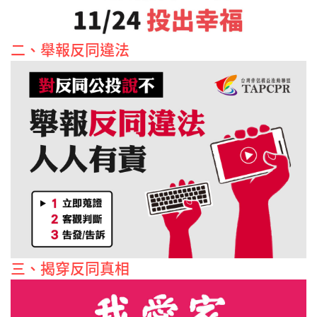
二、舉報反同違法
三、揭穿反同真相