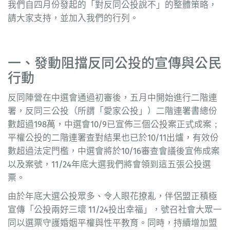
我們自四月份發起的「對反同公投說不」的整體策略，
請大家支持，並加入我們的行列。
一、發動阻擋反同公投的宣傳與公民
行動
反同陣營在中選會通過初審後，五月中開始進行二階連
署，反同三公投（所謂「愛家公投」）二階連署書總份
數超過198萬，中選會10/9已宣佈三個公投案正式成案；
平權公投的二階連署查對結果也已於10/11出爐，有效份
數超過法定門檻，中選會將於10/16審查會議後宣佈成案
以及案號，11/24年底大選我們將會領到這五張公投選
票。
由於年底大選公投眾多、令人眼花撩亂，伴侶盟正積極
宣傳「公投兩好三壞 11/24投出幸福」，號召社會大眾一
同以選票守護婚姻平權與性平教育。同時，持續增加盟