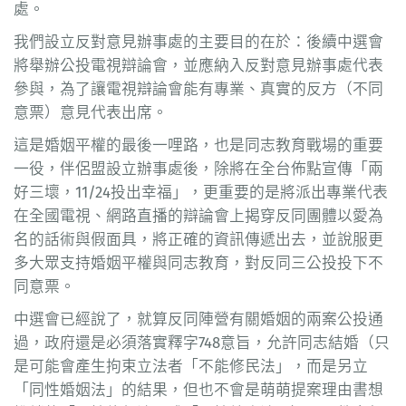
處。
我們設立反對意見辦事處的主要目的在於：後續中選會
將舉辦公投電視辯論會，並應納入反對意見辦事處代表
參與，為了讓電視辯論會能有專業、真實的反方（不同
意票）意見代表出席。
這是婚姻平權的最後一哩路，也是同志教育戰場的重要
一役，伴侶盟設立辦事處後，除將在全台佈點宣傳「兩
好三壞，11/24投出幸福」，更重要的是將派出專業代表
在全國電視、網路直播的辯論會上揭穿反同團體以愛為
名的話術與假面具，將正確的資訊傳遞出去，並說服更
多大眾支持婚姻平權與同志教育，對反同三公投投下不
同意票。
中選會已經說了，就算反同陣營有關婚姻的兩案公投通
過，政府還是必須落實釋字748意旨，允許同志結婚（只
是可能會產生拘束立法者「不能修民法」，而是另立
「同性婚姻法」的結果，但也不會是萌萌提案理由書想