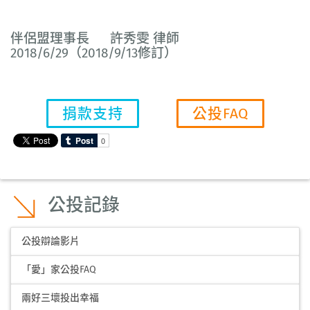
伴侶盟理事長 許秀雯 律師
2018/6/29（2018/9/13修訂）
捐款支持
公投FAQ
公投記錄
公投辯論影片
「愛」家公投FAQ
兩好三壞投出幸福