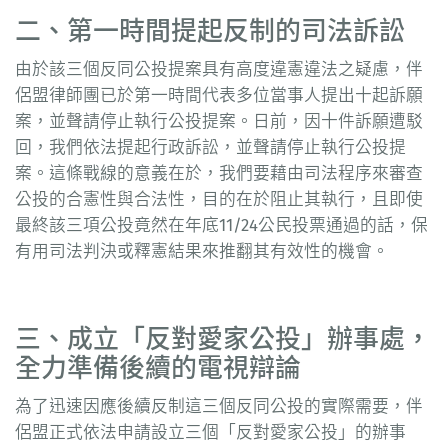
二、第一時間提起反制的司法訴訟
由於該三個反同公投提案具有高度違憲違法之疑慮，伴
侶盟律師團已於第一時間代表多位當事人提出十起訴願
案，並聲請停止執行公投提案。日前，因十件訴願遭駁
回，我們依法提起行政訴訟，並聲請停止執行公投提
案。這條戰線的意義在於，我們要藉由司法程序來審查
公投的合憲性與合法性，目的在於阻止其執行，且即使
最終該三項公投竟然在年底11/24公民投票通過的話，保
有用司法判決或釋憲結果來推翻其有效性的機會。
三、成立「反對愛家公投」辦事處，
全力準備後續的電視辯論
為了迅速因應後續反制這三個反同公投的實際需要，伴
侶盟正式依法申請設立三個「反對愛家公投」的辦事