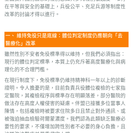
在平等與安全的基礎上，兵役公平、充足兵源等制度性
改革的討論才得以進行。
一、 維持免役只是底線：體位判定制度仍應朝向「去
醫療化」改革
雖然性別不安者免役標準得以維持，但我們必須指出：
現行的體位判定標準，本質上仍充斥著高度醫療化與病
理化的不合理門檻。
在現行制度下，免役標準仍維持精神科一年以上的診斷
證明。令人擔憂的是，目前負責兵役體位複檢的七家指
定醫院，其複檢程序與標準存在明顯落差，部分醫院的
做法存在高度人權侵害的疑慮。伴盟已接獲多位當事人
陳情，包括複檢時被要求住院多日且禁止對外通訊、或
被強迫抽血檢驗荷爾蒙濃度。我們認為此類缺乏醫療必
要性的要求，不僅增加跨性別者不必要的身心負擔，且