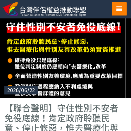
Toggl
navig
2026/06/22
【聯合聲明】守住性別不安者
免役底線！肯定政府聆聽民
意、停止修惡，惟去醫療化與