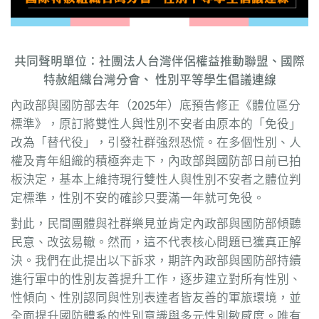
共同聲明單位：社團法人台灣伴侶權益推動聯盟、國際
特赦組織台灣分會、 性別平等學生倡議連線
內政部與國防部去年（2025年）底預告修正《體位區分
標準》，原訂將雙性人與性別不安者由原本的「免役」
改為「替代役」，引發社群強烈恐慌。在多個性別、人
權及青年組織的積極奔走下，內政部與國防部日前已拍
板決定，基本上維持現行雙性人與性別不安者之體位判
定標準，性別不安的確診只要滿一年就可免役。
對此，民間團體與社群樂見並肯定內政部與國防部傾聽
民意、改弦易轍。然而，這不代表核心問題已獲真正解
決。我們在此提出以下訴求，期許內政部與國防部持續
進行軍中的性別友善提升工作，逐步建立對所有性別、
性傾向、性別認同與性別表達者皆友善的軍旅環境，並
全面提升國防體系的性別意識與多元性別敏感度。唯有