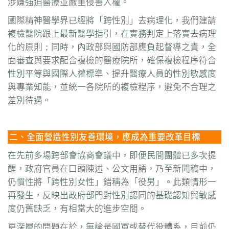
涉嫌強迫醫療並嚴重侵害人權。
國際精神醫學界已經將「跨性別」去病理化，我們建請
複檢醫院跟上最新醫學指引，在實務判定上落實去病理
化的原則；同時，內政部與國防部應負起督導之責，全
面審查與要求配合複檢的醫療院所，確保複檢程序符合
性別平等與國際人權標準、提升醫療人員的性別敏感度
與專業知能，並統一各院所的複檢程序，避免不合理之
差別待遇。
二、全面營造性別友善環境，應成為重要改革目標
在先前多場跨部會協商會議中，即便民間團體已多次提
醒，政府官員在口頭陳述、公文用語，乃至新聞稿中，
仍慣性將「跨性別女性」錯稱為「役男」。此類情形一
再發生，反映出政府部門對性別認同的基礎認知與敏感
度仍舊缺乏，有相當大的進步空間。
更深層的問題在於，無論是國軍或替代役體系，目前仍