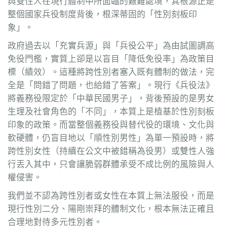
與雙性人在現行體制中所面臨的艱難處境，其根源正是
整個國家兵役制度背後，根深蒂固的「性別刻板印
象」。
政府過去以「充實兵源」與「兵役公平」為由試圖調高
免役門檻，實質上卻是以盲目「降低免役率」為政策目
標（績效）。這種將跨性別者塞入既有體制的做法，完
全是「問錯了問題，也給錯了答案」。現行《兵役法》
將義務役限定於「中華民國男子」，背後預設的是男女
生理及社會角色的「不同」，本質上是植基於性別刻板
印象的政策。而當整個義務役與替代役的環境、文化與
軟硬體，仍盲目地以「順性別男性」為單一預設時，將
跨性別女性（持續在公文中被錯稱為役男）或雙性人強
行丟入其中，只會讓脆弱群體承受不成比例的風險與人
權侵害。
我們並不認為跨性別者或女性在本質上無法服役，而是
現行性別二分、陽剛崇拜的體制文化，根本無法正確且
合理地對待多元性別者。