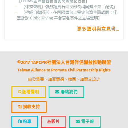
【CEDAW國際審查會後民間團體記者會】
【伴盟聲明】強烈譴責石崇良部長稱同婚不是「配偶」
【拒絕自動隱形，在國際舞台上堅守台灣主體認同：伴
盟針對 GlobalGiving 平台更名事件之立場聲明】
更多聲明與意見書...
©2017 TAPCPR社團法人台灣伴侶權益推動聯盟
Taiwan Alliance to Promote Civil Partnership Rights
由發聲莓、加菲爾德、梅西、加爾文設計
版權聲明
聯絡我們
捐款支持
B粉專
影片
電子報