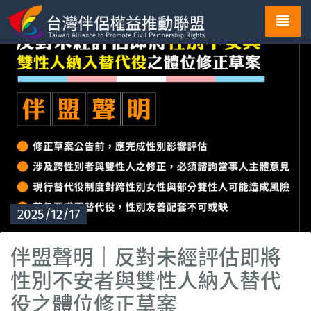
Toggl
navig
2025/12/17
伴盟聲明｜反對未經評估即將
性別不安者與雙性人納入替代
役之體位修正草案