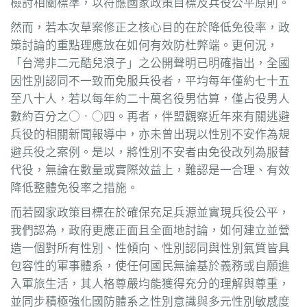
檢討相關標準，以符應國家政策目標及兵役公平原則。
然而，若本次草案修正之核心目的在於降低免役率，政
策討論的重點理應放在如何有效防杜弊端。更何況，
「台灣非二元酷兒浪子」之公開聲明已明確指出，全國
因性別認同不一致而免服兵役者，平均每年僅約七十五
至八十人，若以每年約二十萬名役男估算，僅占役男人
數約百分之○‧○四。再者，伴盟觀察近年來有關逃避
兵役的相關新聞報導中，亦未曾出現以性別不安作為規
避兵役之案例。是以，將性別不安者由免役改列為服替
代役，無論在數量或實際效益上，難認是一合理、有效
降低整體免役率之措施。
而若國家政策目標在於確保充足兵源並實現兵役公平，
我們認為，政府更應正面且全面地討論，如何建立並營
造一個對所有性別、性傾向、性別認同與性別氣質皆具
包容性的軍事體系，使任何國民無論基於義務或自願進
入軍旅生活，其人格尊嚴均能獲得充分的理解與尊重，
並同步積極強化國防體系之性別意識與多元性別敏感度