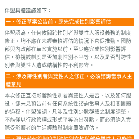
伴盟具體建議如下：
一、修正草案公告前，應先完成性別影響評估
伴盟認為，任何攸關跨性別者與雙性人服役義務的制度
修正，均不應在未經審慎評估的情況下倉促推動。國防
部與內政部在草案實施以前，至少應完成
性別影響評
估
，檢視該制度是否加劇性別不平等，以及是否對跨性
別者與雙性人造成結構性的不利影響。
二、涉及跨性別者與雙性人之修正，必須諮詢當事人主
體意見
本次修正直接影響跨性別者與雙性人是否、以及如何服
役，卻未見預告前有任何系統性諮詢當事人及相關團體
的過程。伴盟強調，凡涉及性別少數群體之制度調整，
不能僅以行政管理或形式平等為出發點，而必須納入實
際受影響者的生活經驗與制度風險評估。