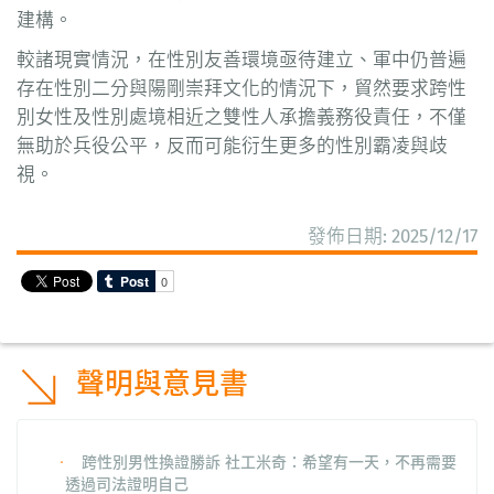
建構。
較諸現實情況，在性別友善環境亟待建立、軍中仍普遍
存在性別二分與陽剛崇拜文化的情況下，貿然要求跨性
別女性及性別處境相近之雙性人承擔義務役責任，不僅
無助於兵役公平，反而可能衍生更多的性別霸凌與歧
視。
發佈日期: 2025/12/17
聲明與意見書
跨性別男性換證勝訴 社工米奇：希望有一天，不再需要
透過司法證明自己