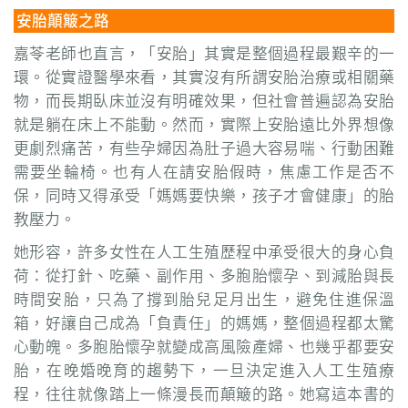
安胎顛簸之路
嘉苓老師也直言，「安胎」其實是整個過程最艱辛的一
環。從實證醫學來看，其實沒有所謂安胎治療或相關藥
物，而長期臥床並沒有明確效果，但社會普遍認為安胎
就是躺在床上不能動。然而，實際上安胎遠比外界想像
更劇烈痛苦，有些孕婦因為肚子過大容易喘、行動困難
需要坐輪椅。也有人在請安胎假時，焦慮工作是否不
保，同時又得承受「媽媽要快樂，孩子才會健康」的胎
教壓力。
她形容，許多女性在人工生殖歷程中承受很大的身心負
荷：從打針、吃藥、副作用、多胞胎懷孕、到減胎與長
時間安胎，只為了撐到胎兒足月出生，避免住進保溫
箱，好讓自己成為「負責任」的媽媽，整個過程都太驚
心動魄。多胞胎懷孕就變成高風險產婦、也幾乎都要安
胎，在晚婚晚育的趨勢下，一旦決定進入人工生殖療
程，往往就像踏上一條漫長而顛簸的路。她寫這本書的