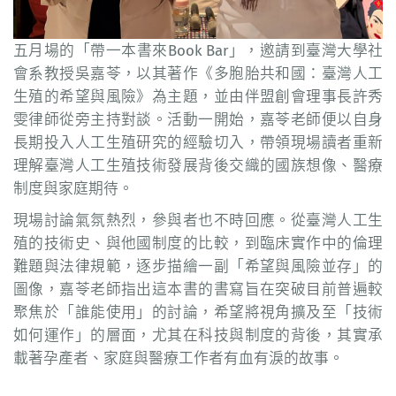
五月場的「帶一本書來Book Bar」，邀請到臺灣大學社
會系教授吳嘉苓，以其著作《多胞胎共和國：臺灣人工
生殖的希望與風險》為主題，並由伴盟創會理事長許秀
雯律師從旁主持對談。活動一開始，嘉苓老師便以自身
長期投入人工生殖研究的經驗切入，帶領現場讀者重新
理解臺灣人工生殖技術發展背後交織的國族想像、醫療
制度與家庭期待。
現場討論氣氛熱烈，參與者也不時回應。從臺灣人工生
殖的技術史、與他國制度的比較，到臨床實作中的倫理
難題與法律規範，逐步描繪一副「希望與風險並存」的
圖像，嘉苓老師指出這本書的書寫旨在突破目前普遍較
聚焦於「誰能使用」的討論，希望將視角擴及至「技術
如何運作」的層面，尤其在科技與制度的背後，其實承
載著孕產者、家庭與醫療工作者有血有淚的故事。