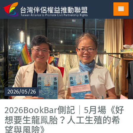
Toggl
navig
2026/05/26
2026BookBar側記│5月場《好
想要生龍鳳胎？人工生殖的希
望與風險》