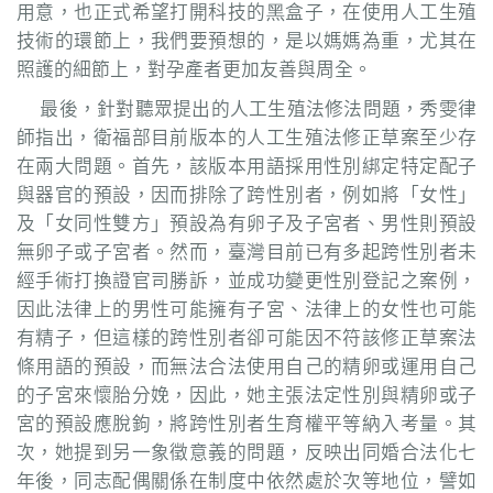
用意，也正式希望打開科技的黑盒子，在使用人工生殖
技術的環節上，我們要預想的，是以媽媽為重，尤其在
照護的細節上，對孕產者更加友善與周全。
最後，針對聽眾提出的人工生殖法修法問題，秀雯律
師指出，衛福部目前版本的人工生殖法修正草案至少存
在兩大問題。首先，該版本用語採用性別綁定特定配子
與器官的預設，因而排除了跨性別者，例如將「女性」
及「女同性雙方」預設為有卵子及子宮者、男性則預設
無卵子或子宮者。然而，臺灣目前已有多起跨性別者未
經手術打換證官司勝訴，並成功變更性別登記之案例，
因此法律上的男性可能擁有子宮、法律上的女性也可能
有精子，但這樣的跨性別者卻可能因不符該修正草案法
條用語的預設，而無法合法使用自己的精卵或運用自己
的子宮來懷胎分娩，因此，她主張法定性別與精卵或子
宮的預設應脫鉤，將跨性別者生育權平等納入考量。其
次，她提到另一象徵意義的問題，反映出同婚合法化七
年後，同志配偶關係在制度中依然處於次等地位，譬如