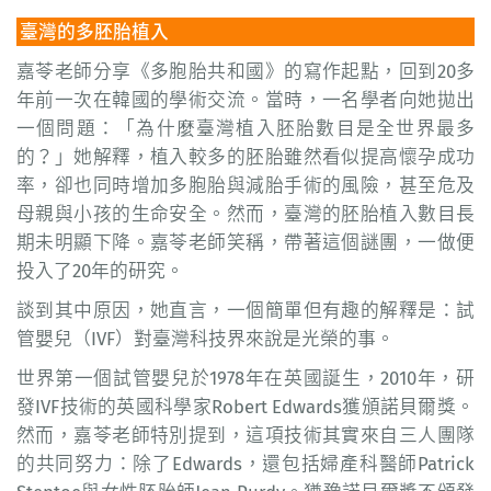
臺灣的多胚胎植入
嘉苓老師分享《多胞胎共和國》的寫作起點，回到20多
年前一次在韓國的學術交流。當時，一名學者向她拋出
一個問題：「為什麼臺灣植入胚胎數目是全世界最多
的？」她解釋，植入較多的胚胎雖然看似提高懷孕成功
率，卻也同時增加多胞胎與減胎手術的風險，甚至危及
母親與小孩的生命安全。然而，臺灣的胚胎植入數目長
期未明顯下降。嘉苓老師笑稱，帶著這個謎團，一做便
投入了20年的研究。
談到其中原因，她直言，一個簡單但有趣的解釋是：試
管嬰兒（IVF）對臺灣科技界來說是光榮的事。
世界第一個試管嬰兒於1978年在英國誕生，2010年，研
發IVF技術的英國科學家Robert Edwards獲頒諾貝爾獎。
然而，嘉苓老師特別提到，這項技術其實來自三人團隊
的共同努力：除了Edwards，還包括婦產科醫師Patrick