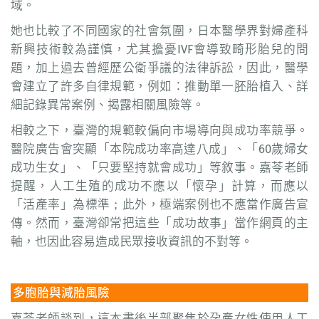
域。
她也比較了不同國家的社會氛圍，日本醫學界對婦產科
新興技術較為謹慎，尤其擔憂IVF會導致畸形胎兒的問
題，加上過去曾經歷公衛爭議的法律訴訟，因此，醫學
會建立了許多自律規範，例如：推動單一胚胎植入、詳
細記錄異常案例、揭露相關風險等。
相較之下，臺灣的規範較偏向市場導向與成功率競爭。
醫院廣告會突顯「本院成功率高達八成」、「60歲婦女
成功生女」、「只要堅持就會成功」等敘事。嘉苓老師
提醒，人工生殖的成功不應以「懷孕」計算，而應以
「活產率」為標準；此外，極端案例也不應當作廣告宣
傳。然而，臺灣卻常把這些「成功故事」當作網頁的主
軸，也因此容易造成民眾接收資訊的不對等。
多胞胎與減胎風險
嘉苓老師談到，這本書後半部聚焦於孕產女性使用人工