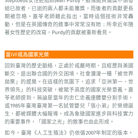
Steptoe與女性胚胎師Jean Purdy。猶豫諾貝爾獎不頒發
給已故者，已逝的兩人都未能獲獎，而後者的貢獻更長
期被忽略。嘉苓老師藉此指出，當時這個技術非常轟
動，但是在英國傳奇的敘事中常常沒有她；所幸近年隨
著女性歷史的改寫，Purdy的貢獻被重新看見。
當IVF成為國家光榮
回到臺灣的歷史脈絡，正處於戒嚴時期，且經歷與美國
斷交、退出聯合國的外交困境，社會瀰漫一種「被世界
拋棄」的感覺。在這樣的氛圍下，追求「亞洲第一、世
界領先」的科技突破，被賦予高度的國家光榮意義。嘉
苓老師提到，無論是當年的忠仁忠義連體嬰分割手術，
或1985年臺灣臺灣第一名試管嬰兒「張小弟」於榮總誕
生，都被媒體大幅報導，成為象徵國家進步與科技實力
的重要事件，「國家之光」的敘事也由此形成。
如今，臺灣《人工生殖法》仍依循2007年制定的版本，