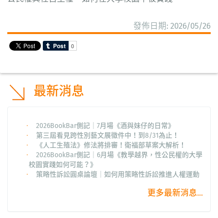
發佈日期: 2026/05/26
最新消息
2026BookBar側記│7月場《酒與妹仔的日常》
第三屆看見跨性別藝文展徵件中！到8/31為止！
《人工生殖法》修法將排審！衛福部草案大解析！
2026BookBar側記│6月場《教學越界，性公民權的大學
校園實踐如何可能？》
策略性訴訟圓桌論壇│如何用策略性訴訟推進人權運動
更多最新消息...