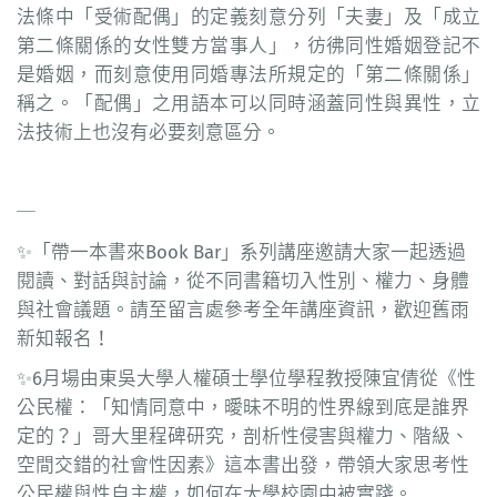
法條中「受術配偶」的定義刻意分列「夫妻」及「成立
第二條關係的女性雙方當事人」，彷彿同性婚姻登記不
是婚姻，而刻意使用同婚專法所規定的「第二條關係」
稱之。「配偶」之用語本可以同時涵蓋同性與異性，立
法技術上也沒有必要刻意區分。
─
✨「帶一本書來Book Bar」系列講座邀請大家一起透過
閱讀、對話與討論，從不同書籍切入性別、權力、身體
與社會議題。請至留言處參考全年講座資訊，歡迎舊雨
新知報名！
✨6月場由東吳大學人權碩士學位學程教授陳宜倩從《性
公民權：「知情同意中，曖昧不明的性界線到底是誰界
定的？」哥大里程碑研究，剖析性侵害與權力、階級、
空間交錯的社會性因素》這本書出發，帶領大家思考性
公民權與性自主權，如何在大學校園中被實踐。